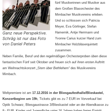
fünf Musikerinnen und Musiker aus
dem Großen Blasorchester des
Mimbacher Musikvereins erleben.
Und so schlossen sich Patricia
Meyer, Eva Görlinger, Stefan
Ganz neue Perspektive.
Hamernik, Antje Herrmann und
Schräg ist nur das Foto
Yvonne Carius kurzer Hand zum
von Daniel Peters
Mimbacher Holzbläserquintett
zusammen.
Neben Familie, Beruf und den regelmäßigen Orchesterproben üben diese
fantastischen Fünf seit Oktober und freuen sich auf ihren ersten Auftritt
am Weihnachtskonzert
„Stern über Bethlehem“
des Musikvereins
Mimbach.
Weltpremiere ist am
17.12.2016 in der Bliesgaufesthalle/Blieskastel,
Konzertbeginn um 19h
, Tickets gibt es zu 7 EUR im Vorverkauf bei
Optik Schwarz, Bliesgaustrasse 3/Blieskastel oder an der Abendkasse zu
9.- EUR. Kinder und Jugendliche unter 16 Jahren haben freien Eintritt.