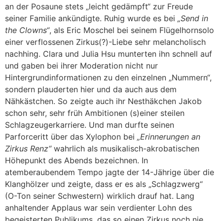
an der Posaune stets „leicht gedämpft“ zur Freude
seiner Familie ankündigte. Ruhig wurde es bei
„Send in
the Clowns“
, als Eric Moschel bei seinem Flügelhornsolo
einer verflossenen Zirkus(?)-Liebe sehr melancholisch
nachhing. Clara und Julia Hsu munterten ihn schnell auf
und gaben bei ihrer Moderation nicht nur
Hintergrundinformationen zu den einzelnen „Nummern“,
sondern plauderten hier und da auch aus dem
Nähkästchen. So zeigte auch ihr Nesthäkchen Jakob
schon sehr, sehr früh Ambitionen (s)einer steilen
Schlagzeugerkarriere. Und man durfte seinen
Parforceritt über das Xylophon bei
„Erinnerungen an
Zirkus Renz“
wahrlich als musikalisch-akrobatischen
Höhepunkt des Abends bezeichnen. In
atemberaubendem Tempo jagte der 14-Jährige über die
Klanghölzer und zeigte, dass er es als „Schlagzwerg“
(O-Ton seiner Schwestern) wirklich drauf hat. Lang
anhaltender Applaus war sein verdienter Lohn des
begeisterten Publikums, das so einen Zirkus noch nie