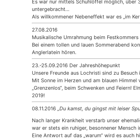
Es war nur mittels Schuhlöffel möglich, über 
untergebracht…
Als willkommener Nebeneffekt war es „im Kern
27.08.2016
Musikalische Umrahmung beim Festkommers 
Bei einem tollen und lauen Sommerabend konn
Anglerlatein hören.
23.-25.09.2016 Der Jahreshöhepunkt
Unsere Freunde aus Lochristi sind zu Besuch
Mit Sonne im Herzen und am blauen Himmel v
„Grenzenlos“, beim Schwenken und Feiern! EIn 
2019!
08.11.2016
„Du kamst, du gingst mit leiser Sp
Nach langer Krankheit verstarb unser ehemali
war er stets ein ruhiger, besonnener Mensch i
Eine Antwort auf das „warum“ wird es auch hie