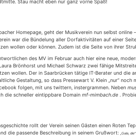
tadtmitte. Stau macht eben nur ganz vorne Spaß!
mbacher Homepage, geht der Musikverein nun selbst online 
in war die Bündelung aller Dorfaktivitäten auf einer Seite
utzen wollen oder können. Zudem ist die Seite von ihrer Stru
twortlichen des MV im Februar auch hier eine neue, moder
Laura Brönhorst und Michael Schwarz zwei fähige Mitstreite
en wollen. Der in Saarbrücken tätige IT-Berater und die a
altliche Gestaltung, so dass Pressewart V. Klein „nur“ noch 
cebook folgen, mit uns twittern, instergrammen. Neben
mus
h die schneller eintippbare Domain
mf-mimbach.de
. Probi
sgeschichte rollt der Verein seinen Gästen einen Roten Tep
fand die passende Beschreibung in seinem Grußwort:
„Gala, die“