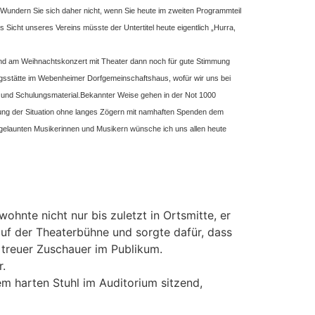
 Wundern Sie sich daher nicht, wenn Sie heute im zweiten Programmteil
s Sicht unseres Vereins müsste der Untertitel heute eigentlich „Hurra,
Und am Weihnachtskonzert mit Theater dann noch für gute Stimmung
ngsstätte im Webenheimer Dorfgemeinschaftshaus, wofür wir uns bei
r und Schulungsmaterial.
Bekannter Weise gehen in der Not 1000
erung der Situation ohne langes Zögern mit namhaften Spenden dem
 gelaunten Musikerinnen und Musikern wünsche ich uns allen heute
ohnte nicht nur bis zuletzt in Ortsmitte, er
auf der Theaterbühne und sorgte dafür, dass
 treuer Zuschauer im Publikum.
r.
em harten Stuhl im Auditorium sitzend,