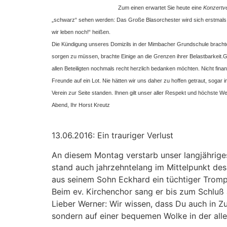
Zum einen erwartet Sie heute eine
Konzertve
„schwarz“ sehen werden: Das Große Blasorchester wird sich erstmals 
wir leben noch!“ heißen.
Die Kündigung unseres Domizils in der Mimbacher Grundschule bracht
sorgen zu müssen, brachte Einige an die Grenzen ihrer Belastbarkeit.
G
allen Beteiligten nochmals recht herzlich bedanken möchten. Nicht fina
Freunde auf ein Lot. Nie hätten wir uns daher zu hoffen getraut, soga
Verein zur Seite standen. Ihnen gilt unser aller Respekt und höchste 
Abend,
Ihr Horst Kreutz
13.06.2016: Ein trauriger Verlust
An diesem Montag verstarb unser langjährige
stand auch jahrzehntelang im Mittelpunkt des
aus seinem Sohn Eckhard ein tüchtiger Tromp
Beim ev. Kirchenchor sang er bis zum Schluß a
Lieber Werner: Wir wissen, dass Du auch in Zu
sondern auf einer bequemen Wolke in der all