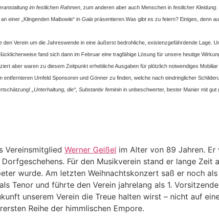
ranstaltung im festlichen Rahmen
, zum anderen aber auch Menschen in
festlicher Kleidung
.
an einer „Klingenden Maibowle“ in
Gala
präsentieren.
Was gibt es zu feiern? Einiges, denn au
e den Verein um die Jahreswende in eine äußerst bedrohliche, existenzgefährdende Lage. 
lücklicherweise fand sich dann im Februar eine tragfähige Lösung für unsere heutige Wirku
nziert aber waren zu diesem Zeitpunkt erhebliche Ausgaben für plötzlich notwendiges Mobilia
r im entfernteren Umfeld Sponsoren und Gönner zu finden, welche nach eindringlicher Schild
Wertschätzung!
„Unterhaltung, die“, Substantiv
feminin
in unbeschwerter, bester Manier mit gut
s Vereinsmitglied
Werner Geißel
im Alter von 89 Jahren. Er w
 Dorfgeschehens. Für den Musikverein stand er lange Zeit 
eter wurde. Am letzten Weihnachtskonzert saß er noch als
ls Tenor und führte den Verein jahrelang als 1. Vorsitzende
kunft unserem Verein die Treue halten wirst – nicht auf ein
erersten Reihe der himmlischen Empore.