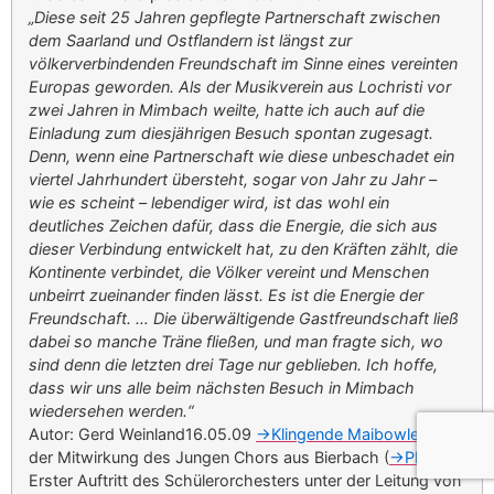
„Diese seit 25 Jahren gepflegte Partnerschaft zwischen
dem Saarland und Ostflandern ist längst zur
völkerverbindenden Freundschaft im Sinne eines vereinten
Europas geworden. Als der Musikverein aus Lochristi vor
zwei Jahren in Mimbach weilte, hatte ich auch auf die
Einladung zum diesjährigen Besuch spontan zugesagt.
Denn, wenn eine Partnerschaft wie diese unbeschadet ein
viertel Jahrhundert übersteht, sogar von Jahr zu Jahr –
wie es scheint – lebendiger wird, ist das wohl ein
deutliches Zeichen dafür, dass die Energie, die sich aus
dieser Verbindung entwickelt hat, zu den Kräften zählt, die
Kontinente verbindet, die Völker vereint und Menschen
unbeirrt zueinander finden lässt. Es ist die Energie der
Freundschaft. … Die überwältigende Gastfreundschaft ließ
dabei so manche Träne fließen, und man fragte sich, wo
sind denn die letzten drei Tage nur geblieben. Ich hoffe,
dass wir uns alle beim nächsten Besuch in Mimbach
wiedersehen werden.“
Autor: Gerd Weinland16.05.09
->Klingende Maibowle
unter
der Mitwirkung des Jungen Chors aus Bierbach (
->Plakat
)
Erster Auftritt des Schülerorchesters unter der Leitung von