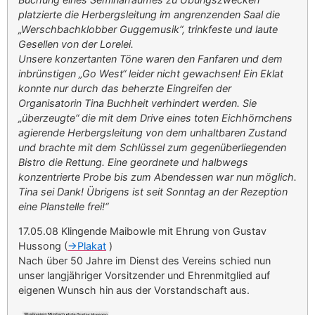
platzierte die Herbergsleitung im angrenzenden Saal die
„Werschbachklobber Guggemusik“, trinkfeste und laute
Gesellen von der Lorelei.
Unsere konzertanten Töne waren den Fanfaren und dem
inbrünstigen „Go West“ leider nicht gewachsen! Ein Eklat
konnte nur durch das beherzte Eingreifen der
Organisatorin Tina Buchheit verhindert werden. Sie
„überzeugte“ die mit dem Drive eines toten Eichhörnchens
agierende Herbergsleitung von dem unhaltbaren Zustand
und brachte mit dem Schlüssel zum gegenüberliegenden
Bistro die Rettung. Eine geordnete und halbwegs
konzentrierte Probe bis zum Abendessen war nun möglich.
Tina sei Dank! Übrigens ist seit Sonntag an der Rezeption
eine Planstelle frei!“
17.05.08 Klingende Maibowle mit Ehrung von Gustav
Hussong (
->Plakat
)
Nach über 50 Jahre im Dienst des Vereins schied nun
unser langjähriger Vorsitzender und Ehrenmitglied auf
eigenen Wunsch hin aus der Vorstandschaft aus.