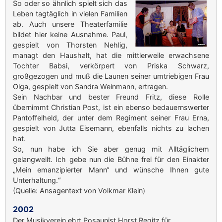
So oder so ähnlich spielt sich das
Leben tagtäglich in vielen Familien
ab. Auch unsere Theaterfamilie
bildet hier keine Ausnahme. Paul,
gespielt von Thorsten Nehlig,
managt den Haushalt, hat die mittlerweile erwachsene
Tochter Babsi, verkörpert von Priska Schwarz,
großgezogen und muß die Launen seiner umtriebigen Frau
Olga, gespielt von Sandra Weinmann, ertragen.
Sein Nachbar und bester Freund Fritz, diese Rolle
übernimmt Christian Post, ist ein ebenso bedauernswerter
Pantoffelheld, der unter dem Regiment seiner Frau Erna,
gespielt von Jutta Eisemann, ebenfalls nichts zu lachen
hat.
So, nun habe ich Sie aber genug mit Alltäglichem
gelangweilt. Ich gebe nun die Bühne frei für den Einakter
„Mein emanzipierter Mann“ und wünsche Ihnen gute
Unterhaltung.“
(Quelle: Ansagentext von Volkmar Klein)
2002
Der Musikverein ehrt Posaunist Horst Regitz für