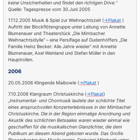
keine Unsicherheiten und findet den richtigen Drive.“
Quelle: Tagespresse vom 30.Juni 2005
17.12.2005 Musik & Spiel zur Weihnachtszeit (
->Plakat
)
Auftritt der Blockflötengruppe unter Leitung von Annette
Blumenauer und Theaterstück „Die Mimbacher
Weihnachtsidylle“ – eine Persiflage auf Dudenhöffers „Die
Familie Heinz Becker: Alle Jahre wieder“ mit Annette
Blumenauer, Axel Weinland und Stefan Müller in den
Hauptrollen.
2006
20.05.2006 Klingende Maibowle (
->Plakat
)
7.10.2006 Klangraum Christuskirche (
->Plakat
)
„Instrumental- und Chormusik lautete der schlichte Titel
eines anspruchvollen Konzerterlebnisses in der Mimbacher
Christuskirche. Die in der Region einmalige Anordnung und
Akustik des schlichten Betsaales waren wieder einmal wie
geschaffen für die musikalischen Glanzlichter, die dem
Publikum an diesem Abend geboten wurde. Das Große
Blasorchester des Musikvereins ‚Frohsinn‘ Mimbach unter