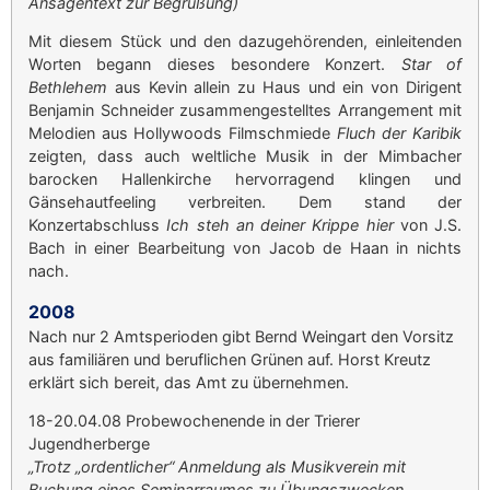
Ansagentext zur Begrüßung)
Mit diesem Stück und den dazugehörenden, einleitenden
Worten begann dieses besondere Konzert.
Star of
Bethlehem
aus Kevin allein zu Haus und ein von Dirigent
Benjamin Schneider zusammengestelltes Arrangement mit
Melodien aus Hollywoods Filmschmiede
Fluch der Karibik
zeigten, dass auch weltliche Musik in der Mimbacher
barocken Hallenkirche hervorragend klingen und
Gänsehautfeeling verbreiten. Dem stand der
Konzertabschluss
Ich steh an deiner Krippe hier
von J.S.
Bach in einer Bearbeitung von Jacob de Haan in nichts
nach.
2008
Nach nur 2 Amtsperioden gibt Bernd Weingart den Vorsitz
aus familiären und beruflichen Grünen auf. Horst Kreutz
erklärt sich bereit, das Amt zu übernehmen.
18-20.04.08 Probewochenende in der Trierer
Jugendherberge
„Trotz „ordentlicher“ Anmeldung als Musikverein mit
Buchung eines Seminarraumes zu Übungszwecken