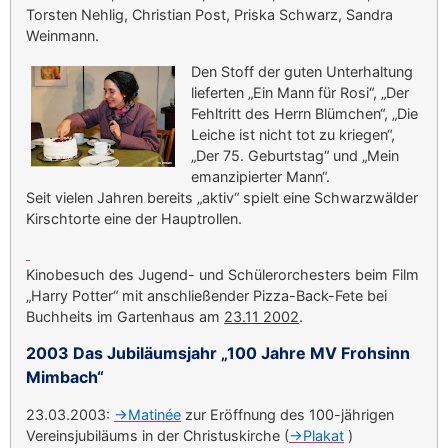
Torsten Nehlig, Christian Post, Priska Schwarz, Sandra
Weinmann.
Den Stoff der guten Unterhaltung
lieferten „Ein Mann für Rosi“, „Der
Fehltritt des Herrn Blümchen“, „Die
Leiche ist nicht tot zu kriegen“,
„Der 75. Geburtstag“ und „Mein
emanzipierter Mann“.
Seit vielen Jahren bereits „aktiv“ spielt eine Schwarzwälder
Kirschtorte eine der Hauptrollen.
Kinobesuch des Jugend- und Schülerorchesters beim Film
„Harry Potter“ mit anschließender Pizza-Back-Fete bei
Buchheits im Gartenhaus am
23.11 2002
.
2003 Das Jubiläumsjahr „100 Jahre MV Frohsinn
Mimbach“
23.03.2003:
->Matinée
zur Eröffnung des 100-jährigen
Vereinsjubiläums in der Christuskirche (
->Plakat
)