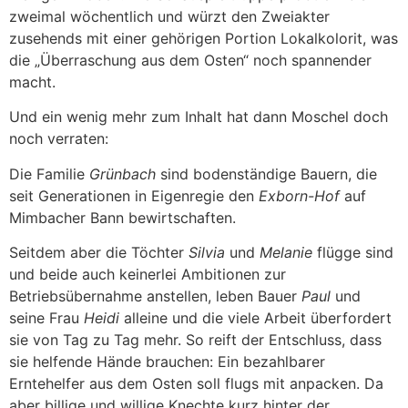
zweimal wöchentlich und würzt den Zweiakter
zusehends mit einer gehörigen Portion Lokalkolorit, was
die „Überraschung aus dem Osten“ noch spannender
macht.
Und ein wenig mehr zum Inhalt hat dann Moschel doch
noch verraten:
Die Familie
Grünbach
sind bodenständige Bauern, die
seit Generationen in Eigenregie den
Exborn-Hof
auf
Mimbacher Bann bewirtschaften.
Seitdem aber die Töchter
Silvia
und
Melanie
flügge sind
und beide auch keinerlei Ambitionen zur
Betriebsübernahme anstellen, leben Bauer
Paul
und
seine Frau
Heidi
alleine und die viele Arbeit überfordert
sie von Tag zu Tag mehr. So reift der Entschluss, dass
sie helfende Hände brauchen: Ein bezahlbarer
Erntehelfer aus dem Osten soll flugs mit anpacken. Da
aber billige und willige Knechte kurz hinter der