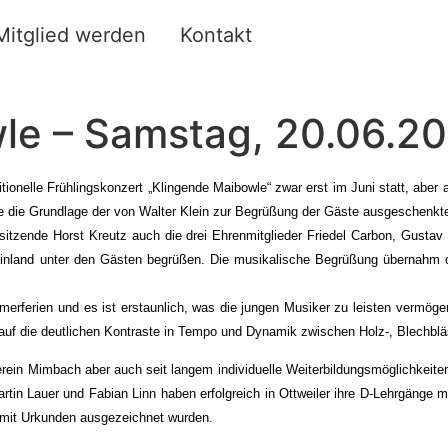
Mitglied werden
Kontakt
e – Samstag, 20.06.201
itionelle Frühlingskonzert „Klingende Maibowle“ zwar erst im Juni statt, abe
che die Grundlage der von Walter Klein zur Begrüßung der Gäste ausgeschenkt
zende Horst Kreutz auch die drei Ehrenmitglieder Friedel Carbon, Gustav H
inland unter den Gästen begrüßen.
Die musikalische Begrüßung übernahm da
erferien und es ist erstaunlich, was die jungen Musiker zu leisten vermögen
uf die deutlichen Kontraste in Tempo und Dynamik zwischen Holz-, Blechbläs
rein Mimbach aber auch seit langem individuelle Weiterbildungsmöglichkeit
in Lauer und Fabian Linn haben erfolgreich in Ottweiler ihre D-Lehrgänge mit
 mit Urkunden ausgezeichnet wurden.