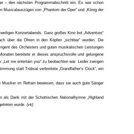
lter – den nächsten Programmabschnitt ein. Es war schon
rten Musicalauszügen von „Phantom der Oper“ und „König der
urzweiligen Konzertabends. Ganz großes Kino bot „Adventure“
ch über die Ohren in den Köpfen „sichtbar“ wurden. Die
Dirigent des Orchesters und guten musikalischen Leistungen
 Monaten bereitete er dieses anspruchsvolle und gelungene
k „Let me entertain you“ zu beobachten war. Leider zwingen
timmung statt Trübsal verbreitete „Grandfather’s Clock“, ein
 Musiker im Refrain bewiesen, dass sie auch gute Sänger
en als Dank mit der Schottischen Nationalhymne „Highland
getreten wurde.
(vk)