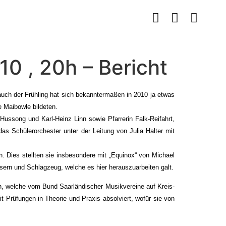
0 , 20h – Bericht
r auch der Frühling hat sich bekanntermaßen in 2010 ja etwas
e Maibowle bildeten.
ussong und Karl-Heinz Linn sowie Pfarrerin Falk-Reifahrt,
s Schülerorchester unter der Leitung von Julia Halter mit
. Dies stellten sie insbesondere mit „Equinox“ von Michael
ern und Schlagzeug, welche es hier herauszuarbeiten galt.
en, welche vom Bund Saarländischer Musikvereine auf Kreis-
 Prüfungen in Theorie und Praxis absolviert, wofür sie von