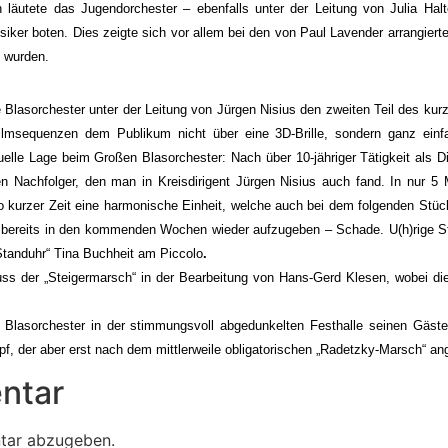
 läutete das Jugendorchester – ebenfalls unter der Leitung von Julia Ha
Musiker boten. Dies zeigte sich vor allem bei den von Paul Lavender arrangie
 wurden.
ße Blasorchester unter der Leitung von Jürgen Nisius den zweiten Teil des k
sequenzen dem Publikum nicht über eine 3D-Brille, sondern ganz einfa
tuelle Lage beim Großen Blasorchester: Nach über 10-jähriger Tätigkeit als 
n Nachfolger, den man in Kreisdirigent Jürgen Nisius auch fand. In nur 5
 so kurzer Zeit eine harmonische Einheit, welche auch bei dem folgenden Stüc
Amt bereits in den kommenden Wochen wieder aufzugeben – Schade.
U(h)rige S
Standuhr“ Tina Buchheit am Piccolo
.
der „Steigermarsch“ in der Bearbeitung von Hans-Gerd Klesen, wobei die
 Blasorchester in der stimmungsvoll abgedunkelten Festhalle seinen Gäst
, der aber erst nach dem mittlerweile obligatorischen „Radetzky-Marsch“ an
ntar
tar abzugeben.