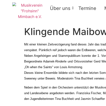
Über uns
Termine
Klingende Maibowl
Mit einer kleinen Zeitverzögerung fand dieses Jahr das trad
verspätet. Pünktlich reif jedoch waren die Erdbeeren, wel
Neben Angehörigen und Stammpublikum konnte der 1. Vorsit
Beigeordnete Adamek-Rinderle und Ortsvorsteher Gerd We
„Oh when the Saints“ von Louis Armstrong.
Dieses kleine Ensemble bildete sich nach den letzten Somm
Sweeney unter Beweis. Moderatorin Tina Buchheit verwies a
Neben dem Spiel in den Orchestern unterstützt der Musikve
und Landesebene angeboten werden. Franziska Fischer, Mart
den Jugendleiterinnen Tina Buchheit und Jasmin Schaeffer