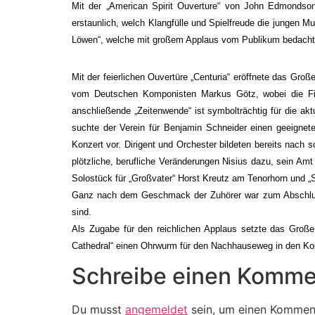
Mit der „American Spirit Ouverture“ von John Edmondson
erstaunlich, welch Klangfülle und Spielfreude die jungen 
Löwen“, welche mit großem Applaus vom Publikum bedacht
Mit der feierlichen Ouvertüre „Centuria“ eröffnete das Gro
vom Deutschen Komponisten Markus Götz, wobei die Film
anschließende „Zeitenwende“ ist symbolträchtig für die ak
suchte der Verein für Benjamin Schneider einen geeignete
Konzert vor. Dirigent und Orchester bildeten bereits nach
plötzliche, berufliche Veränderungen Nisius dazu, sein 
Solostück für „Großvater“ Horst Kreutz am Tenorhorn und „
Ganz nach dem Geschmack der Zuhörer war zum Abschluss 
sind.
Als Zugabe für den reichlichen Applaus setzte das Große
Cathedral“ einen Ohrwurm für den Nachhauseweg in den Kopf
Schreibe einen Komme
Du musst
angemeldet
sein, um einen Kommen