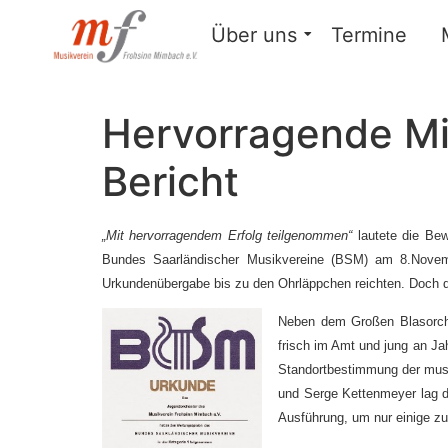
Über uns
Termine
Hervorragende Mi
Bericht
„Mit hervorragendem Erfolg teilgenommen“
lautete die Bew
Bundes Saarländischer Musikvereine (BSM) am 8.Novem
Urkundenübergabe bis zu den Ohrläppchen reichten. Doch d
Neben dem Großen Blasorches
frisch im Amt und jung an Ja
Standortbestimmung der musi
und Serge Kettenmeyer lag d
Ausführung, um nur einige z