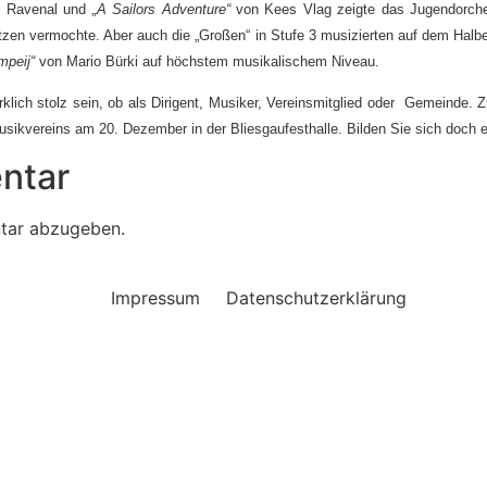
 Ravenal und
„A Sailors Adventure“
von Kees Vlag zeigte das Jugendorches
tzen vermochte. Aber auch die „Großen“ in Stufe 3 musizierten auf dem Halb
mpeij“
von Mario Bürki auf höchstem musikalischem Niveau.
klich stolz sein, ob als Dirigent, Musiker, Vereinsmitglied oder Gemeinde. 
ikvereins am 20. Dezember in der Bliesgaufesthalle. Bilden Sie sich doch ei
ntar
tar abzugeben.
Impressum
Datenschutzerklärung