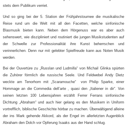
stets dem Publikum verriet.
Und so ging bei der 5. Station der Frühjahrstournee die musikalische
Reise rund um die Welt mit all den Facetten, welche sinfonische
Blasmusik bieten kann. Neben dem Hörgenuss war es aber auch
sehenswert, wie diszipliniert und routiniert die jungen Musikstudenten auf
der Schwelle zur Professionalität ihre Kunst beherrschen und
verinnerlichen. Denn nur mit gelebter Spielfreude kann aus Noten Musik
werden.
Bei der Ouvertüre zu „Russlan und Ludmilla“ von Michail Glinka spürten
die Zuhörer förmlich die russische Seele. Und Feldwebel Andy Dietz
weckte am Tenorhorn mit „Scaramouche“ von Philip Sparke, einer
Hommage an die Commedia dell’arte , quasi den „Italiener in dir“. Von
seinen letzten 100 Lebensjahren erzählt Ferrer Ferrans sinfonische
Dichtung „Abraham“ und auch hier gelang es den Musikern in Uniform
vortrefflich, biblische Geschichte hörbar zu machen. Überwältigend alleine
der ins Mark gehende Akkord, als der Engel im allerletzten Augenblick
Abraham den Dolch vor Opferung Isaaks aus der Hand schlug.