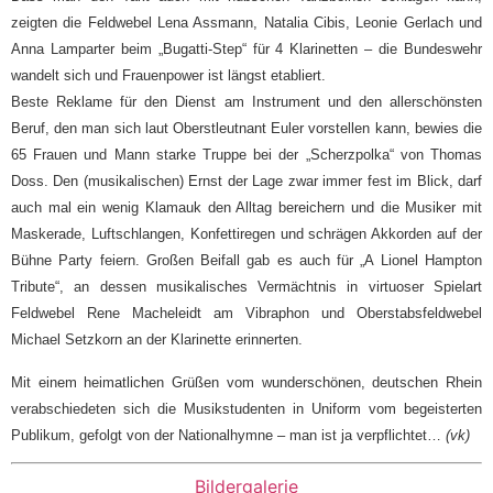
zeigten die Feldwebel Lena Assmann, Natalia Cibis, Leonie Gerlach und
Anna Lamparter beim „Bugatti-Step“ für 4 Klarinetten – die Bundeswehr
wandelt sich und Frauenpower ist längst etabliert.
Beste Reklame für den Dienst am Instrument und den allerschönsten
Beruf, den man sich laut Oberstleutnant Euler vorstellen kann, bewies die
65 Frauen und Mann starke Truppe bei der „Scherzpolka“ von Thomas
Doss. Den (musikalischen) Ernst der Lage zwar immer fest im Blick, darf
auch mal ein wenig Klamauk den Alltag bereichern und die Musiker mit
Maskerade, Luftschlangen, Konfettiregen und schrägen Akkorden auf der
Bühne Party feiern. Großen Beifall gab es auch für „A Lionel Hampton
Tribute“, an dessen musikalisches Vermächtnis in virtuoser Spielart
Feldwebel Rene Macheleidt am Vibraphon und Oberstabsfeldwebel
Michael Setzkorn an der Klarinette erinnerten.
Mit einem heimatlichen Grüßen vom wunderschönen, deutschen Rhein
verabschiedeten sich die Musikstudenten in Uniform vom begeisterten
Publikum, gefolgt von der Nationalhymne – man ist ja verpflichtet…
(vk)
Bildergalerie